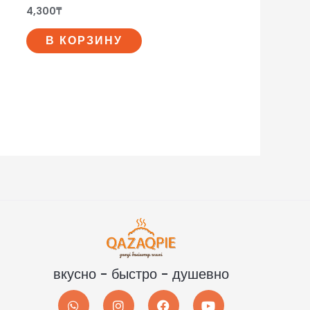
4,300
₸
В КОРЗИНУ
вкусно - быстро - душевно
W
I
F
Y
h
n
a
o