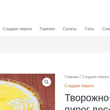
Сладкие пироги
Горячее
Салаты
Сеты
Соки
Количество
Главная
/
Сладкие пироги
товара
Сладкие пироги
Творожно-
Творожн
Лимонный
пирог вес-
пирог