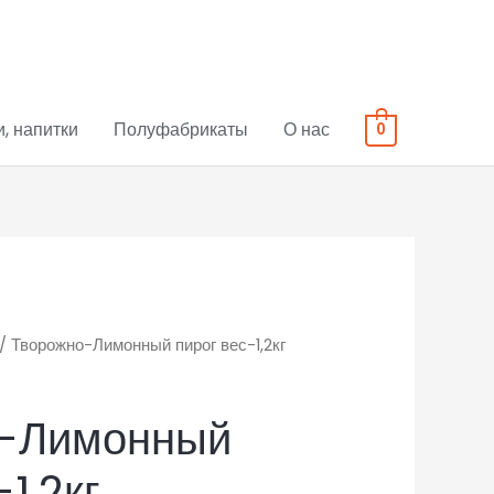
, напитки
Полуфабрикаты
О нас
0
/ Творожно-Лимонный пирог вес-1,2кг
о-Лимонный
1,2кг