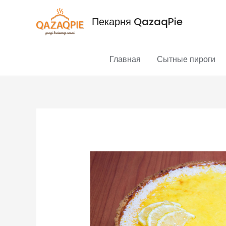
Перейти
Пекарня QazaqPie
к
содержимому
Главная
Сытные пироги