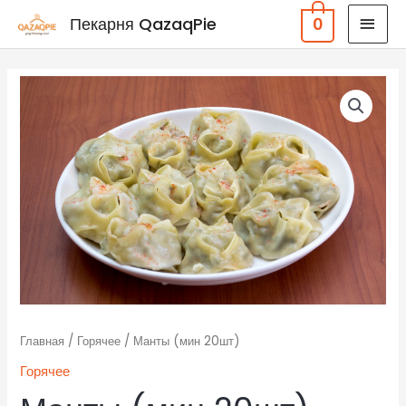
Перейти
ГЛА
Пекарня QazaqPie
0
к
МЕН
содержимому
Количество
товара
Манты
(мин
20шт)
Главная
/
Горячее
/ Манты (мин 20шт)
Горячее